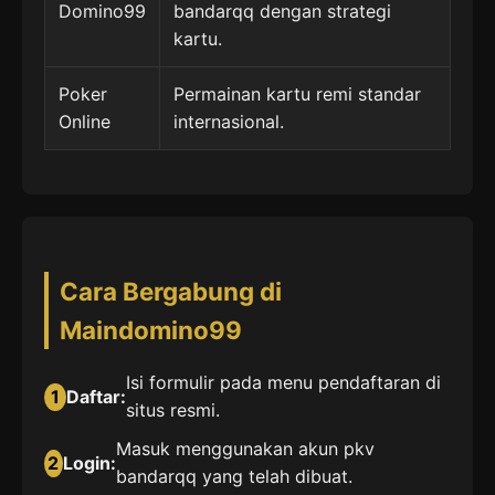
Domino99
bandarqq dengan strategi
kartu.
Poker
Permainan kartu remi standar
Online
internasional.
Cara Bergabung di
Maindomino99
Isi formulir pada menu pendaftaran di
1
Daftar:
situs resmi.
Masuk menggunakan akun pkv
2
Login:
bandarqq yang telah dibuat.