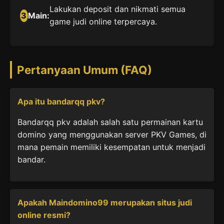
Lakukan deposit dan nikmati semua
3
Main:
game judi online terpercaya.
Pertanyaan Umum (FAQ)
Apa itu bandarqq pkv?
Bandarqq pkv adalah salah satu permainan kartu
domino yang menggunakan server PKV Games, di
mana pemain memiliki kesempatan untuk menjadi
bandar.
Apakah Maindomino99 merupakan situs judi
online resmi?