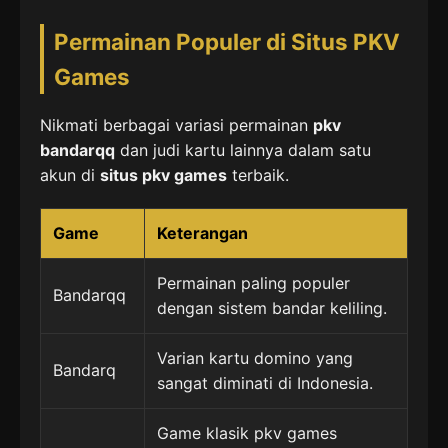
Permainan Populer di Situs PKV
Games
Nikmati berbagai variasi permainan
pkv
bandarqq
dan judi kartu lainnya dalam satu
akun di
situs pkv games
terbaik.
Game
Keterangan
Permainan paling populer
Bandarqq
dengan sistem bandar keliling.
Varian kartu domino yang
Bandarq
sangat diminati di Indonesia.
Game klasik pkv games